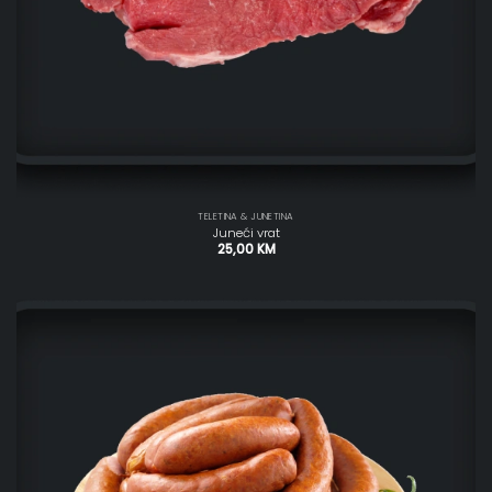
TELETINA & JUNETINA
Juneći vrat
25,00
KM