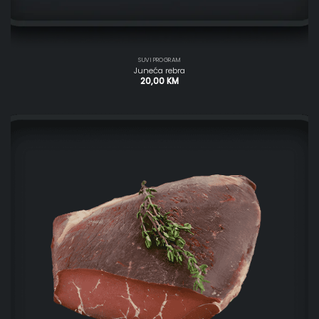
SUVI PROGRAM
Juneća rebra
20,00
KM