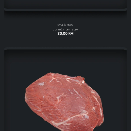
SVJEŽE MESO
Juneći ramstek
30,00
KM