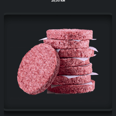
25,00
KM