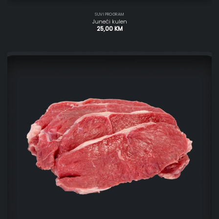
SUVI PROGRAM
Juneći kulen
25,00
KM