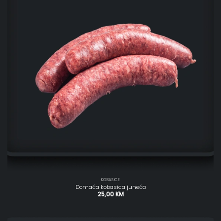
KOBASICE
Domaća kobasica juneća
25,00
KM