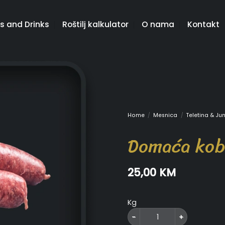
s and Drinks
Roštilj kalkulator
O nama
Kontakt
Home
/
Mesnica
/
Teletina & Ju
Domaća kob
25,00
KM
Kg
Domaća kobasica juneća qua