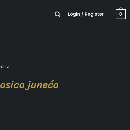
Login / Register
0
netina
asica juneća
ntity