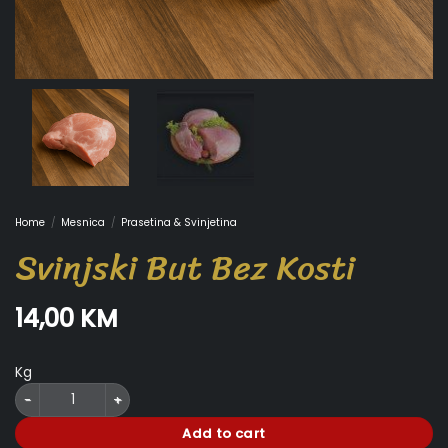
Home
/
Mesnica
/
Prasetina & Svinjetina
Svinjski But Bez Kosti
14,00
KM
Kg
Svinjski But Bez Kosti quantity
Add to cart