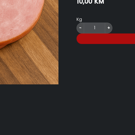
10,00
KM
Kg
Svinjska Šunka quantity