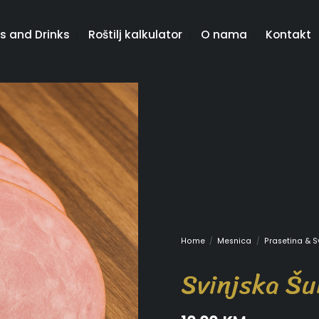
s and Drinks
Roštilj kalkulator
O nama
Kontakt
Home
/
Mesnica
/
Prasetina & S
Svinjska Š