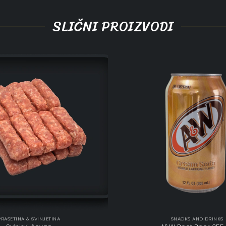
SLIČNI PROIZVODI
PRASETINA & SVINJETINA
SNACKS AND DRINKS