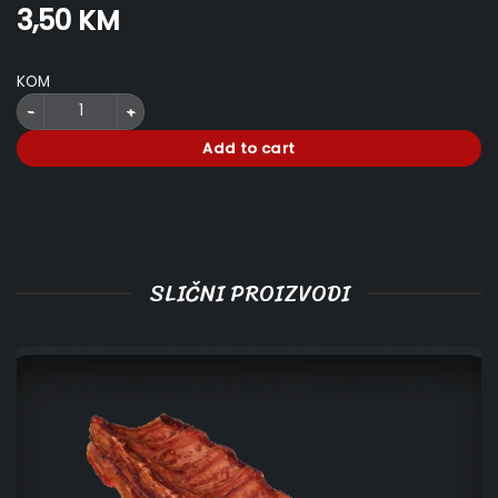
3,50
KM
KOM
Add to cart
SLIČNI PROIZVODI