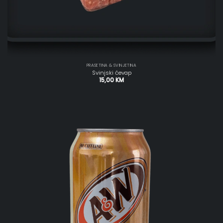
PRASETINA & SVINJETINA
Svinjski ćevap
15,00
KM