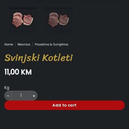
Home
/
Mesnica
/
Prasetina & Svinjetina
Svinjski Kotleti
11,00
KM
Kg
Svinjski Kotleti quantity
Add to cart